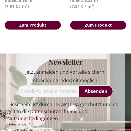
Inhalt: 5,33 m²
Inhalt: 5,33 m²
(7,91 € / m²)
(7,91 € / m²)
Zum Produkt
Zum Produkt
Newsletter
Jetzt anmelden und Vorteile sichern.
Abmeldung jederzeit möglich.
Absenden
Diese Seite ist durch reCAPTCHA geschützt und es
gelten die
Datenschutzrichtlinie
und
Nutzungsbedingungen
.
Datenschutz *
Ich habe die
Datenschutzbestimmungen
zur Kenntnis genommen