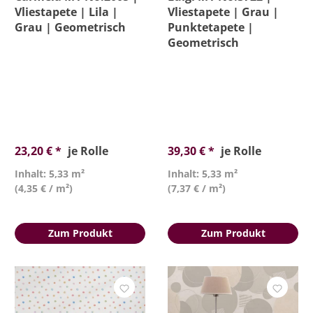
Länge
Vliestapete | Lila |
Vliestapete | Grau |
Grau | Geometrisch
Punktetapete |
Geometrisch
Material
Muster
Muster & Stil
23,20 € *
je Rolle
39,30 € *
je Rolle
Optik
Inhalt: 5,33 m²
Inhalt: 5,33 m²
(4,35 € / m²)
(7,37 € / m²)
Scheuerbeständigkeit
Zum Produkt
Zum Produkt
Struktur
Tapeteneigenschaften