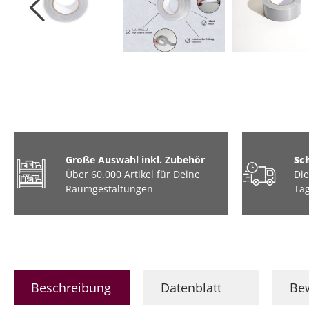
Tiere
Industrial / Loft
Barock
Marmor
Große Auswahl inkl. Zubehör
Sc
Über 60.000 Artikel für Deine
Die
Raumgestaltungen
Tag
Beschreibung
Datenblatt
Be