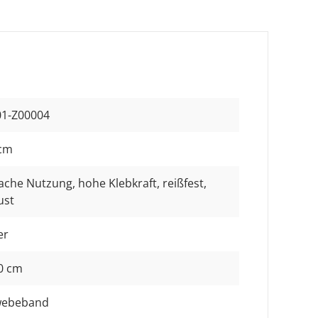
01-Z00004
 cm
fache Nutzung
, hohe Klebkraft
, reißfest
,
ust
er
0 cm
ebeband