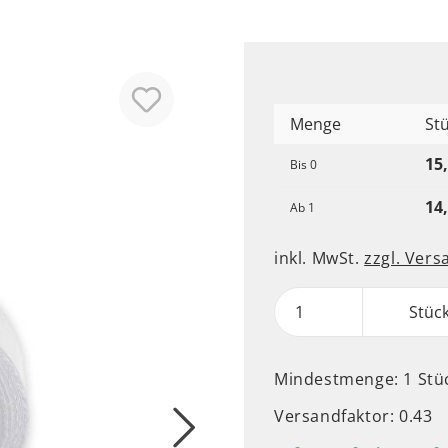
Menge
St
15
Bis
0
14
Ab
1
inkl. MwSt.
zzgl. Ver
Stüc
Mindestmenge: 1 Stü
Versandfaktor: 0.43