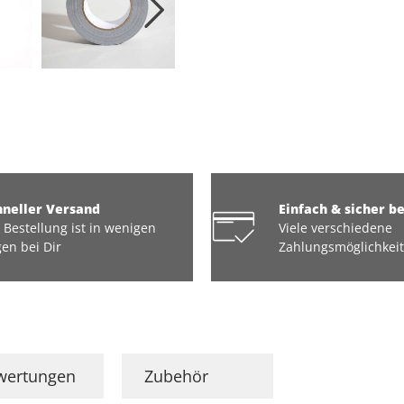
hneller Versand
Einfach & sicher b
 Bestellung ist in wenigen
Viele verschiedene
en bei Dir
Zahlungsmöglichkei
wertungen
Zubehör