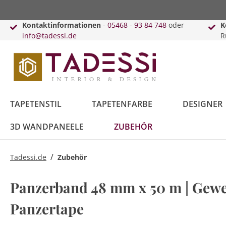
Kontaktinformationen
-
05468 - 93 84 748
oder
K
info@tadessi.de
R
TAPETENSTIL
TAPETENFARBE
DESIGNER
3D WANDPANEELE
ZUBEHÖR
/
Tadessi.de
Zubehör
Bäume
Anthrazit
Versace
Innenfarbe
Schiebegardinen
Punkte
Beige
Karl Lagerfeld
Lack & Lasur
Kissen
Panzerband 48 mm x 50 m | Gew
Blätter
Kreise
Panzertape
Blau
Daniel Hechter
Vorhänge
Braun
Guido Maria
Vorhangleisten
Kretschmer
Topseller
Retro