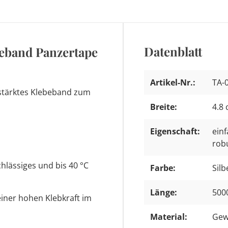
Datenblatt
eband Panzertape
Artikel-Nr.:
TA-
rstärktes Klebeband zum
Breite:
4.8
Eigenschaft:
ein
rob
hlässiges und bis 40 °C
Farbe:
Silb
Länge:
500
iner hohen Klebkraft im
Material:
Gew