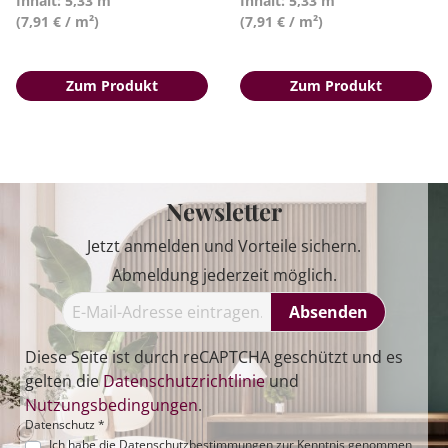
Inhalt: 5,33 m²
Inhalt: 5,33 m²
(7,91 € / m²)
(7,91 € / m²)
Zum Produkt
Zum Produkt
Newsletter
Jetzt anmelden und Vorteile sichern.
Abmeldung jederzeit möglich.
Absenden
Diese Seite ist durch reCAPTCHA geschützt und es
gelten die
Datenschutzrichtlinie
und
Nutzungsbedingungen
.
Datenschutz *
Ich habe die
Datenschutzbestimmungen
zur Kenntnis genommen