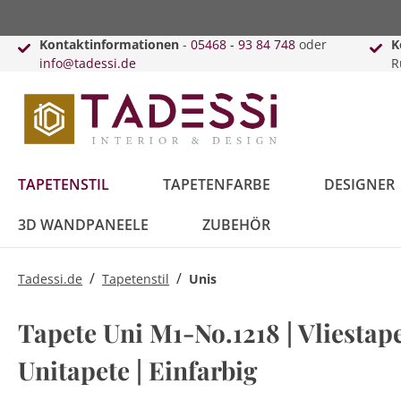
Kontaktinformationen
-
05468 - 93 84 748
oder
K
info@tadessi.de
R
TAPETENSTIL
TAPETENFARBE
DESIGNER
3D WANDPANEELE
ZUBEHÖR
/
/
Tadessi.de
Tapetenstil
Unis
Bäume
Anthrazit
Versace
Innenfarbe
Schiebegardinen
Punkte
Beige
Karl Lagerfeld
Lack & Lasur
Kissen
Tapete Uni M1-No.1218 | Vliestape
Blätter
Kreise
Unitapete | Einfarbig
Blau
Daniel Hechter
Vorhänge
Braun
Guido Maria
Vorhangleisten
Kretschmer
Topseller
Retro