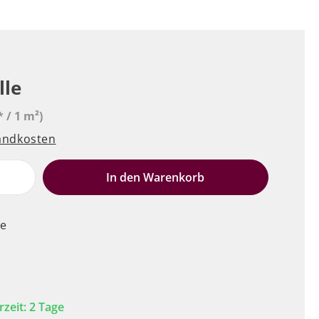
lle
* / 1 m²)
sandkosten
e
In den Warenkorb
le
rzeit: 2 Tage