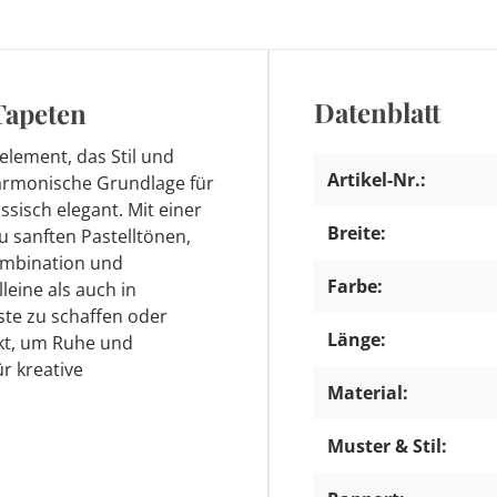
Datenblatt
Tapeten
element, das Stil und
Artikel-Nr.:
harmonische Grundlage für
ssisch elegant. Mit einer
Breite:
u sanften Pastelltönen,
Kombination und
Farbe:
leine als auch in
te zu schaffen oder
Länge:
kt, um Ruhe und
ür kreative
Material:
Muster & Stil: