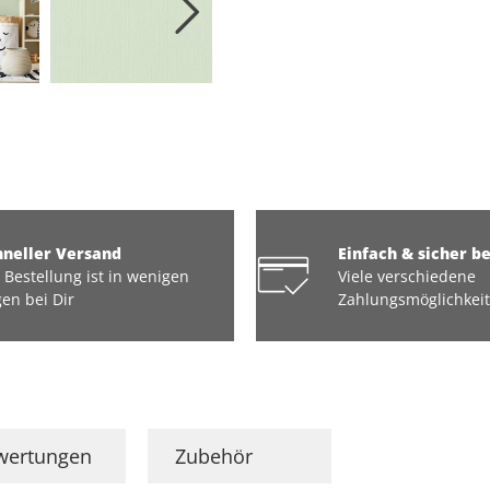
hneller Versand
Einfach & sicher b
 Bestellung ist in wenigen
Viele verschiedene
en bei Dir
Zahlungsmöglichkei
wertungen
Zubehör