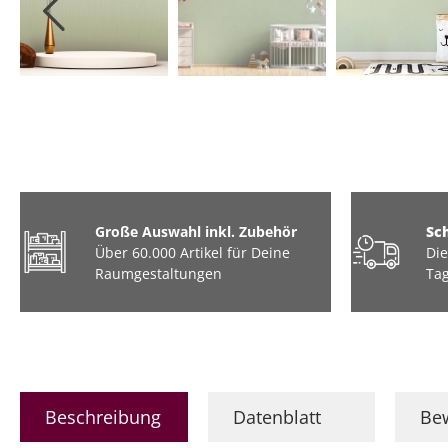
Tiere
Industrial / Loft
Barock
Marmor
Große Auswahl inkl. Zubehör
Sc
Über 60.000 Artikel für Deine
Die
Raumgestaltungen
Tag
Beschreibung
Datenblatt
Be