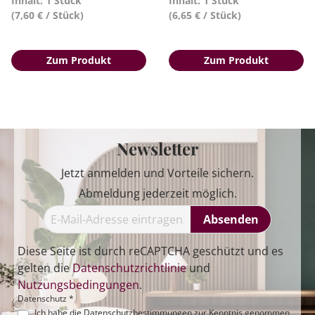
Inhalt: 1 Stück
Inhalt: 1 Stück
(7,60 € / Stück)
(6,65 € / Stück)
Zum Produkt
Zum Produkt
Newsletter
Jetzt anmelden und Vorteile sichern.
Abmeldung jederzeit möglich.
Absenden
Diese Seite ist durch reCAPTCHA geschützt und es
gelten die
Datenschutzrichtlinie
und
Nutzungsbedingungen
.
Datenschutz *
Ich habe die
Datenschutzbestimmungen
zur Kenntnis genommen