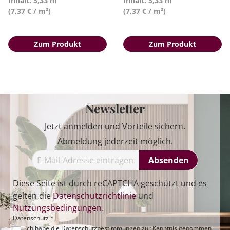
Inhalt: 5,33 m²
Inhalt: 5,33 m²
(7,37 € / m²)
(7,37 € / m²)
Zum Produkt
Zum Produkt
Newsletter
Jetzt anmelden und Vorteile sichern.
Abmeldung jederzeit möglich.
Absenden
Diese Seite ist durch reCAPTCHA geschützt und es
gelten die
Datenschutzrichtlinie
und
Nutzungsbedingungen
.
Datenschutz *
Ich habe die
Datenschutzbestimmungen
zur Kenntnis genommen