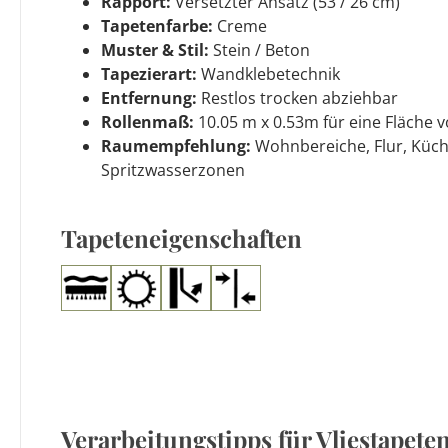
Rapport:
Versetzter Ansatz (53 / 26 cm)
Tapetenfarbe:
Creme
Muster & Stil:
Stein / Beton
Tapezierart:
Wandklebetechnik
Entfernung:
Restlos trocken abziehbar
Rollenmaß:
10.05 m x 0.53m für eine Fläche v
Raumempfehlung:
Wohnbereiche, Flur, Küch
Spritzwasserzonen
Tapeteneigenschaften
Verarbeitungstipps für Vliestapete