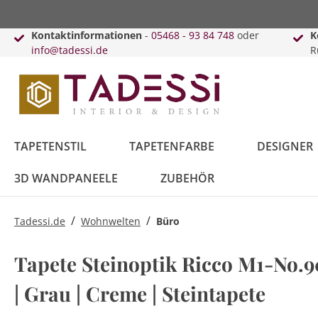
Kontaktinformationen
-
05468 - 93 84 748
oder
K
info@tadessi.de
R
TAPETENSTIL
TAPETENFARBE
DESIGNER
3D WANDPANEELE
ZUBEHÖR
/
/
Tadessi.de
Wohnwelten
Büro
Bäume
Anthrazit
Versace
Innenfarbe
Schiebegardinen
Punkte
Beige
Karl Lagerfeld
Lack & Lasur
Kissen
Tapete Steinoptik Ricco M1-No.90
Blätter
Kreise
| Grau | Creme | Steintapete
Blau
Daniel Hechter
Vorhänge
Braun
Guido Maria
Vorhangleisten
Kretschmer
Topseller
Retro