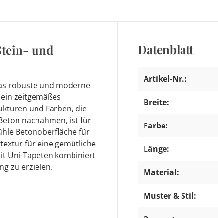
Datenblatt
Stein- und
Artikel-Nr.:
das robuste und moderne
r ein zeitgemäßes
Breite:
ukturen und Farben, die
 Beton nachahmen, ist für
Farbe:
ühle Betonoberfläche für
textur für eine gemütliche
Länge:
it Uni-Tapeten kombiniert
g zu erzielen.
Material:
Muster & Stil: