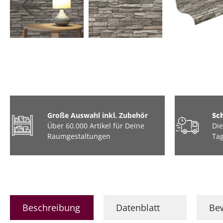
Tiere
Industrial / Loft
Barock
Marmor
Große Auswahl inkl. Zubehör
Sc
Über 60.000 Artikel für Deine
Die
Raumgestaltungen
Tag
Beschreibung
Datenblatt
Be