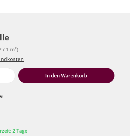
lle
* / 1 m²)
sandkosten
e
In den Warenkorb
le
rzeit: 2 Tage