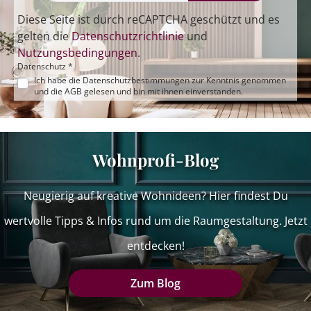
Diese Seite ist durch reCAPTCHA geschützt und es
gelten die
Datenschutzrichtlinie
und
Nutzungsbedingungen
.
Datenschutz *
Ich habe die
Datenschutzbestimmungen
zur Kenntnis genommen
und die
AGB
gelesen und bin mit ihnen einverstanden.
Wohnprofi-Blog
Neugierig auf kreative Wohnideen? Hier findest Du
wertvolle Tipps & Infos rund um die Raumgestaltung. Jetzt
entdecken!
Zum Blog