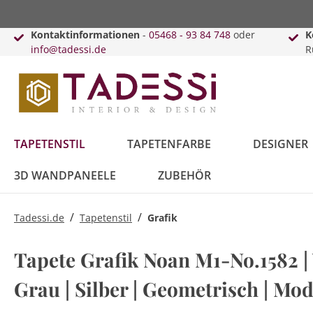
Kontaktinformationen
-
05468 - 93 84 748
oder
K
info@tadessi.de
R
TAPETENSTIL
TAPETENFARBE
DESIGNER
3D WANDPANEELE
ZUBEHÖR
/
/
Tadessi.de
Tapetenstil
Grafik
Bäume
Anthrazit
Versace
Innenfarbe
Schiebegardinen
Punkte
Beige
Karl Lagerfeld
Lack & Lasur
Kissen
Tapete Grafik Noan M1-No.1582 | 
Blätter
Kreise
Grau | Silber | Geometrisch | Mo
Blau
Daniel Hechter
Vorhänge
Braun
Guido Maria
Vorhangleisten
Kretschmer
Topseller
Retro