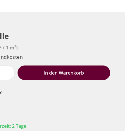
lle
* / 1 m²)
sandkosten
e
In den Warenkorb
le
rzeit: 2 Tage