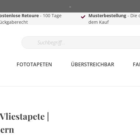
-
ostenlose Retoure
- 100 Tage
Musterbestellung
- Die 
ückgaberecht
dem Kauf
FOTOTAPETEN
ÜBERSTREICHBAR
FA
Vliestapete |
dern