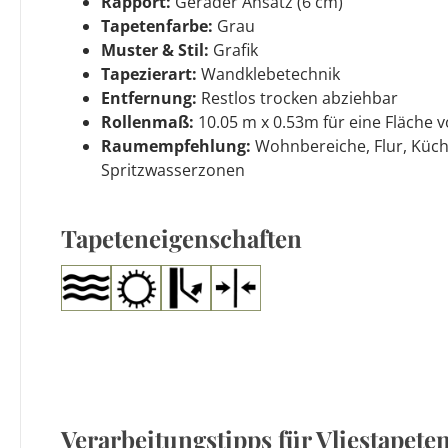
Rapport:
Gerader Ansatz (6 cm)
Tapetenfarbe:
Grau
Muster & Stil:
Grafik
Tapezierart:
Wandklebetechnik
Entfernung:
Restlos trocken abziehbar
Rollenmaß:
10.05 m x 0.53m für eine Fläche v
Raumempfehlung:
Wohnbereiche, Flur, Küch
Spritzwasserzonen
Tapeteneigenschaften
Verarbeitungstipps für Vliestapete