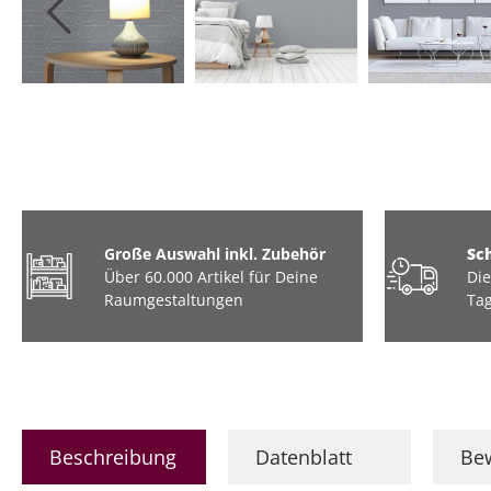
Tiere
Industrial / Loft
Barock
Marmor
Große Auswahl inkl. Zubehör
Sc
Über 60.000 Artikel für Deine
Die
Raumgestaltungen
Tag
Beschreibung
Datenblatt
Be