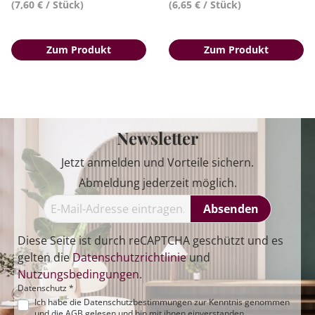
(7,60 € / Stück)
(6,65 € / Stück)
Zum Produkt
Zum Produkt
Newsletter
Jetzt anmelden und Vorteile sichern.
Abmeldung jederzeit möglich.
Absenden
Diese Seite ist durch reCAPTCHA geschützt und es
gelten die
Datenschutzrichtlinie
und
Nutzungsbedingungen
.
Datenschutz *
Ich habe die
Datenschutzbestimmungen
zur Kenntnis genommen
und die
AGB
gelesen und bin mit ihnen einverstanden.