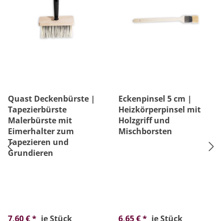
Quast Deckenbürste |
Eckenpinsel 5 cm |
Tapezierbürste
Heizkörperpinsel mit
Malerbürste mit
Holzgriff und
Eimerhalter zum
Mischborsten
Tapezieren und
Grundieren
7,60 € *
je Stück
6,65 € *
je Stück