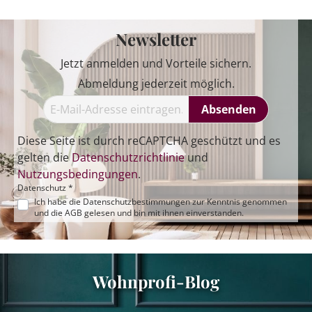
Newsletter
Jetzt anmelden und Vorteile sichern.
Abmeldung jederzeit möglich.
Absenden
Diese Seite ist durch reCAPTCHA geschützt und es
gelten die
Datenschutzrichtlinie
und
Nutzungsbedingungen
.
Datenschutz *
Ich habe die
Datenschutzbestimmungen
zur Kenntnis genommen
und die
AGB
gelesen und bin mit ihnen einverstanden.
Wohnprofi-Blog