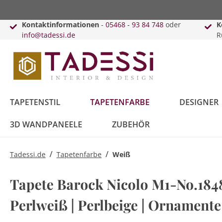
Kontaktinformationen
-
05468 - 93 84 748
oder
K
info@tadessi.de
R
TAPETENSTIL
TAPETENFARBE
DESIGNER
3D WANDPANEELE
ZUBEHÖR
/
/
Tadessi.de
Tapetenfarbe
Weiß
Bäume
Anthrazit
Versace
Innenfarbe
Schiebegardinen
Punkte
Beige
Karl Lagerfeld
Lack & Lasur
Kissen
Tapete Barock Nicolo M1-No.1848 
Blätter
Kreise
Perlweiß | Perlbeige | Ornamente 
Blau
Daniel Hechter
Vorhänge
Braun
Guido Maria
Vorhangleisten
Kretschmer
Topseller
Retro