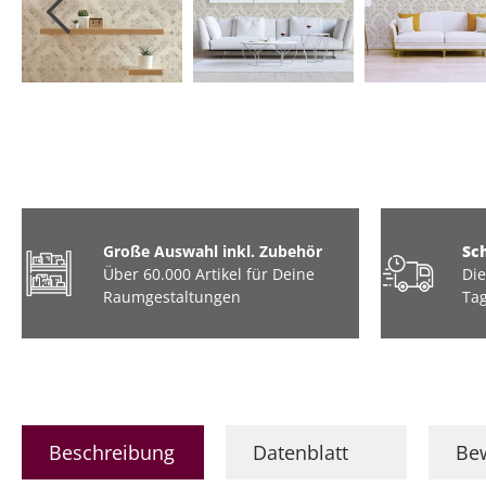
Tiere
Industrial / Loft
Barock
Marmor
Große Auswahl inkl. Zubehör
Sc
Über 60.000 Artikel für Deine
Die
Raumgestaltungen
Tag
Beschreibung
Datenblatt
Be