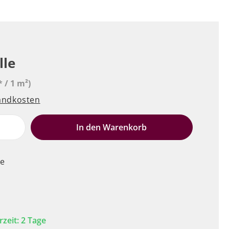
lle
* / 1 m²)
sandkosten
e
In den Warenkorb
le
rzeit: 2 Tage