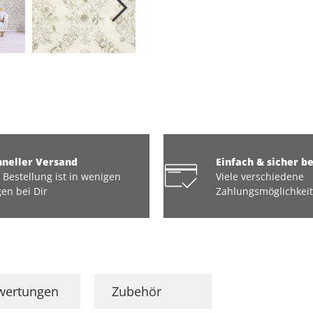
hneller Versand
Einfach & sicher b
 Bestellung ist in wenigen
Viele verschiedene
en bei Dir
Zahlungsmöglichkei
wertungen
Zubehör