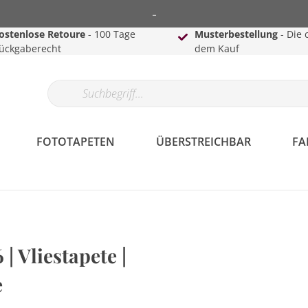
-
ostenlose Retoure
- 100 Tage
Musterbestellung
- Die 
ückgaberecht
dem Kauf
FOTOTAPETEN
ÜBERSTREICHBAR
FA
| Vliestapete |
e