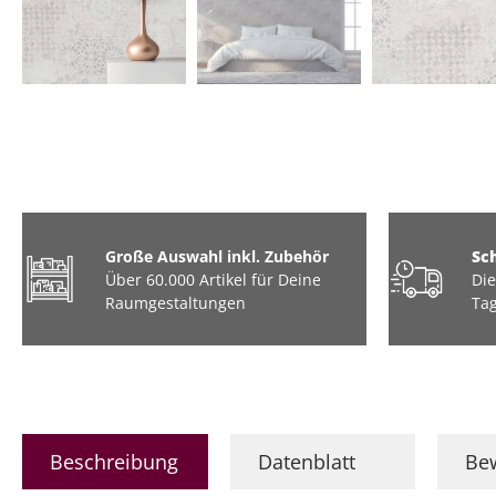
Tiere
Industrial / Loft
Barock
Marmor
Große Auswahl inkl. Zubehör
Sc
Über 60.000 Artikel für Deine
Die
Raumgestaltungen
Tag
Beschreibung
Datenblatt
Be