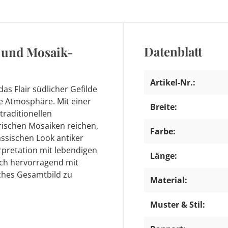
Datenblatt
 und Mosaik-
Artikel-Nr.:
as Flair südlicher Gefilde
de Atmosphäre. Mit einer
Breite:
traditionellen
ischen Mosaiken reichen,
Farbe:
assischen Look antiker
rpretation mit lebendigen
Länge:
ich hervorragend mit
ches Gesamtbild zu
Material:
Muster & Stil: