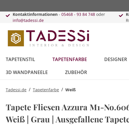
Kontaktinformationen
-
05468 - 93 84 748
oder
K
info@tadessi.de
R
TAPETENSTIL
TAPETENFARBE
DESIGNER
3D WANDPANEELE
ZUBEHÖR
/
/
Tadessi.de
Tapetenfarbe
Weiß
Bäume
Anthrazit
Versace
Innenfarbe
Schiebegardinen
Punkte
Beige
Karl Lagerfeld
Lack & Lasur
Kissen
Tapete Fliesen Azzura M1-No.606 
Blätter
Kreise
Weiß | Grau | Ausgefallene Tapet
Blau
Daniel Hechter
Vorhänge
Braun
Guido Maria
Vorhangleisten
Kretschmer
Topseller
Retro