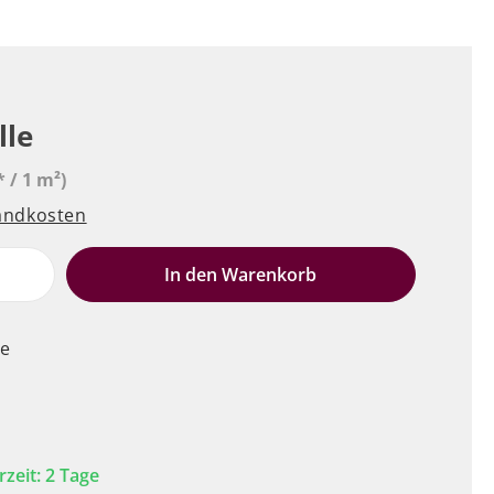
lle
* / 1 m²)
sandkosten
e
In den Warenkorb
le
rzeit: 2 Tage