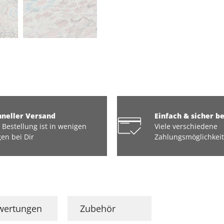
hneller Versand
Einfach & sicher b
 Bestellung ist in wenigen
Viele verschiedene
en bei Dir
Zahlungsmöglichkei
wertungen
Zubehör