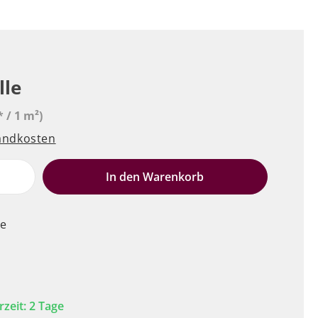
lle
* / 1 m²)
sandkosten
e
In den Warenkorb
le
rzeit: 2 Tage