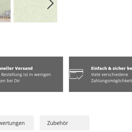
hneller Versand
Einfach & sicher b
 Bestellung ist in wenigen
Viele verschiedene
en bei Dir
Zahlungsmöglichkei
wertungen
Zubehör