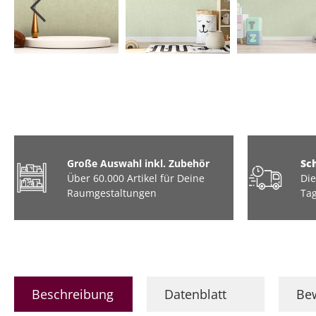
Tiere
Industrial / Loft
Barock
Marmor
Große Auswahl inkl. Zubehör
Sc
Über 60.000 Artikel für Deine
Die
Raumgestaltungen
Tag
Beschreibung
Datenblatt
Be