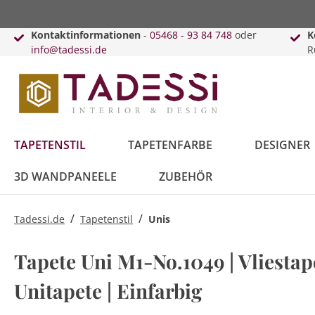
Kontaktinformationen
-
05468 - 93 84 748
oder
K
info@tadessi.de
R
TAPETENSTIL
TAPETENFARBE
DESIGNER
3D WANDPANEELE
ZUBEHÖR
/
/
Tadessi.de
Tapetenstil
Unis
Bäume
Anthrazit
Versace
Innenfarbe
Schiebegardinen
Punkte
Beige
Karl Lagerfeld
Lack & Lasur
Kissen
Tapete Uni M1-No.1049 | Vliestape
Blätter
Kreise
Unitapete | Einfarbig
Blau
Daniel Hechter
Vorhänge
Braun
Guido Maria
Vorhangleisten
Kretschmer
Topseller
Retro