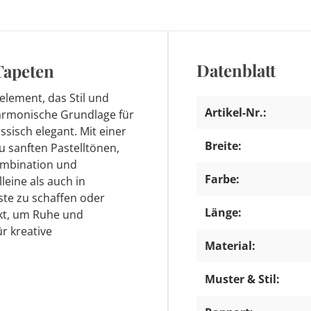
Datenblatt
Tapeten
element, das Stil und
Artikel-Nr.:
harmonische Grundlage für
ssisch elegant. Mit einer
Breite:
u sanften Pastelltönen,
Kombination und
Farbe:
leine als auch in
te zu schaffen oder
Länge:
kt, um Ruhe und
ür kreative
Material:
Muster & Stil: