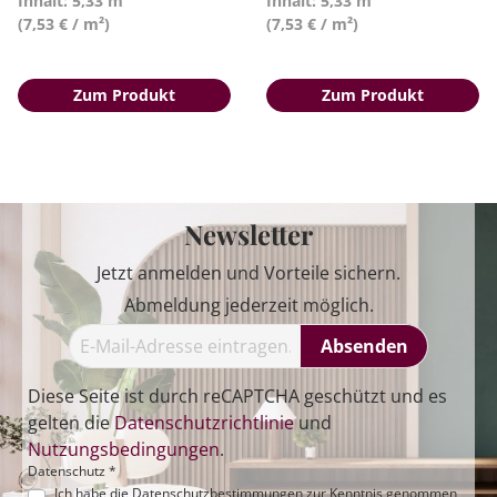
Inhalt: 5,33 m²
Inhalt: 5,33 m²
(7,53 € / m²)
(7,53 € / m²)
Zum Produkt
Zum Produkt
Newsletter
Jetzt anmelden und Vorteile sichern.
Abmeldung jederzeit möglich.
Absenden
Diese Seite ist durch reCAPTCHA geschützt und es
gelten die
Datenschutzrichtlinie
und
Nutzungsbedingungen
.
Datenschutz *
Ich habe die
Datenschutzbestimmungen
zur Kenntnis genommen