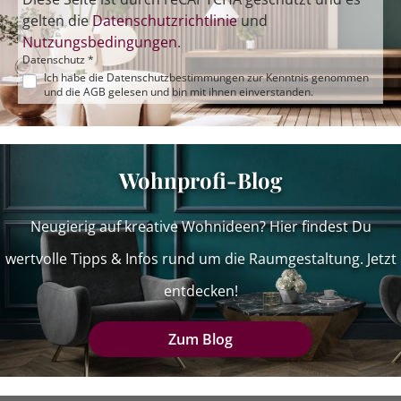
gelten die
Datenschutzrichtlinie
und
Nutzungsbedingungen
.
Datenschutz *
Ich habe die
Datenschutzbestimmungen
zur Kenntnis genommen
und die
AGB
gelesen und bin mit ihnen einverstanden.
Wohnprofi-Blog
Neugierig auf kreative Wohnideen? Hier findest Du
wertvolle Tipps & Infos rund um die Raumgestaltung. Jetzt
entdecken!
Zum Blog