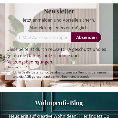
Newsletter
Jetzt anmelden und Vorteile sichern.
Abmeldung jederzeit möglich.
Absenden
Diese Seite ist durch reCAPTCHA geschützt und es
gelten die
Datenschutzrichtlinie
und
Nutzungsbedingungen
.
Datenschutz *
Ich habe die
Datenschutzbestimmungen
zur Kenntnis genommen
und die
AGB
gelesen und bin mit ihnen einverstanden.
Wohnprofi-Blog
Neugierig auf kreative Wohnideen? Hier findest Du