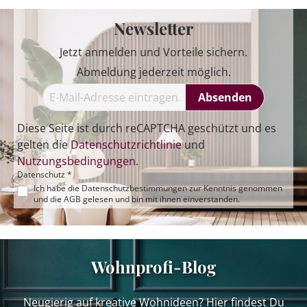
Newsletter
Jetzt anmelden und Vorteile sichern.
Abmeldung jederzeit möglich.
Absenden
Diese Seite ist durch reCAPTCHA geschützt und es
gelten die
Datenschutzrichtlinie
und
Nutzungsbedingungen
.
Datenschutz *
Ich habe die
Datenschutzbestimmungen
zur Kenntnis genommen
und die
AGB
gelesen und bin mit ihnen einverstanden.
Wohnprofi-Blog
Neugierig auf kreative Wohnideen? Hier findest Du