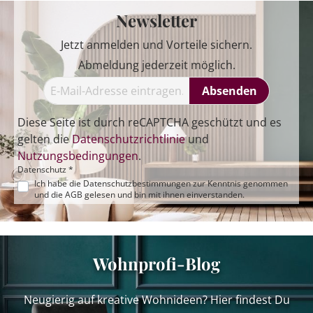
Newsletter
Jetzt anmelden und Vorteile sichern.
Abmeldung jederzeit möglich.
Absenden
Diese Seite ist durch reCAPTCHA geschützt und es
gelten die
Datenschutzrichtlinie
und
Nutzungsbedingungen
.
Datenschutz *
Ich habe die
Datenschutzbestimmungen
zur Kenntnis genommen
und die
AGB
gelesen und bin mit ihnen einverstanden.
Wohnprofi-Blog
Neugierig auf kreative Wohnideen? Hier findest Du