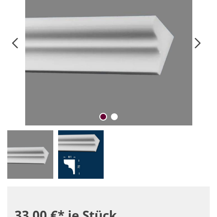
33,00 €*
je Stück