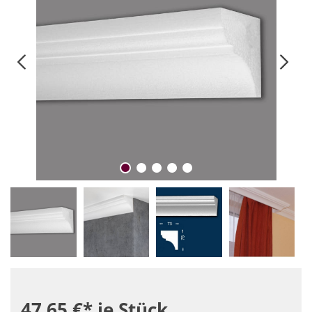
47,65 €*
je Stück